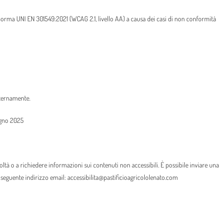
 norma UNI EN 301549:2021 (WCAG 2.1, livello AA) a causa dei casi di non conformità
nternamente.
iugno 2025
icoltà o a richiedere informazioni sui contenuti non accessibili. È possibile inviare una
il seguente indirizzo email: accessibilita@pastificioagricololenato.com
.