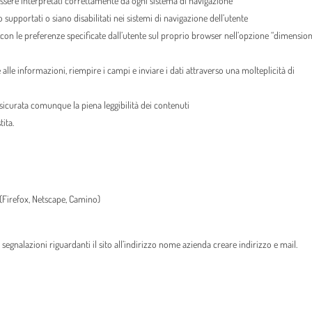
 essere interpretati correttamente da ogni sistema di navigazione
 supportati o siano disabilitati nei sistemi di navigazione dell’utente
i con le preferenze specificate dall’utente sul proprio browser nell’opzione “dimensio
lle informazioni, riempire i campi e inviare i dati attraverso una molteplicità di
sicurata comunque la piena leggibilità dei contenuti
ita.
 (Firefox, Netscape, Camino)
 segnalazioni riguardanti il sito all’indirizzo nome azienda creare indirizzo e mail.