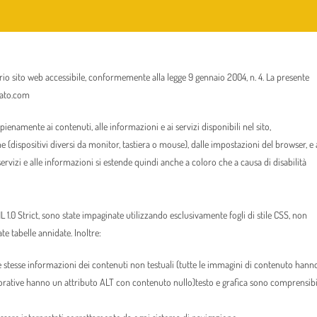
rio sito web accessibile, conformemente alla legge 9 gennaio 2004, n. 4. La presente
enato.com
ienamente ai contenuti, alle informazioni e ai servizi disponibili nel sito,
(dispositivi diversi da monitor, tastiera o mouse), dalle impostazioni del browser, e 
servizi e alle informazioni si estende quindi anche a coloro che a causa di disabilità
L 1.0 Strict, sono state impaginate utilizzando esclusivamente fogli di stile CSS, non
te tabelle annidate. Inoltre:
e le stesse informazioni dei contenuti non testuali (tutte le immagini di contenuto hann
orative hanno un attributo ALT con contenuto nullo)testo e grafica sono comprensibi