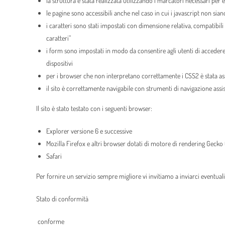
la struttura è stata realizzata utilizzando i marcatori necessari per
le pagine sono accessibili anche nel caso in cui i javascript non siano
i caratteri sono stati impostati con dimensione relativa, compatibil
caratteri”
i form sono impostati in modo da consentire agli utenti di accedere a
dispositivi
per i browser che non interpretano correttamente i CSS2 è stata as
il sito è correttamente navigabile con strumenti di navigazione assist
Il sito è stato testato con i seguenti browser:
Explorer versione 6 e successive
Mozilla Firefox e altri browser dotati di motore di rendering Gecko
Safari
Per fornire un servizio sempre migliore vi invitiamo a inviarci eventuali
Stato di conformità
conforme