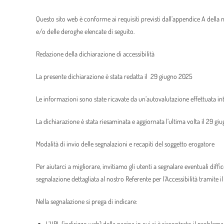
Questo sito web è conforme ai requisiti previsti dall’appendice A della
e/o delle deroghe elencate di seguito.
Redazione della dichiarazione di accessibilità
La presente dichiarazione è stata redatta il 29 giugno 2025
Le informazioni sono state ricavate da un’autovalutazione effettuata i
La dichiarazione è stata riesaminata e aggiornata l’ultima volta il 29 g
Modalità di invio delle segnalazioni e recapiti del soggetto erogatore
Per aiutarci a migliorare, invitiamo gli utenti a segnalare eventuali diff
segnalazione dettagliata al nostro Referente per l’Accessibilità tramite 
Nella segnalazione si prega di indicare:
L’URL (indirizzo web) della pagina in cui si è riscontrato il problema