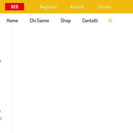
B2B
Registrati
Account
Carrello
Home
Chi Siamo
Shop
Contatti
a
o
li