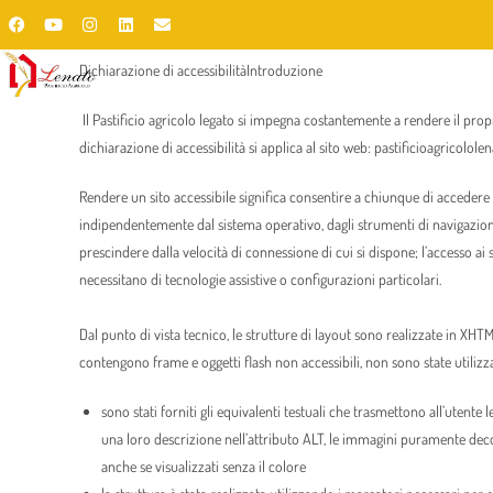
Dichiarazione di accessibilitàIntroduzione
Il Pastificio agricolo legato si impegna costantemente a rendere il prop
dichiarazione di accessibilità si applica al sito web: pastificioagricolol
Rendere un sito accessibile significa consentire a chiunque di accedere p
indipendentemente dal sistema operativo, dagli strumenti di navigazione 
prescindere dalla velocità di connessione di cui si dispone; l’accesso ai 
necessitano di tecnologie assistive o configurazioni particolari.
Dal punto di vista tecnico, le strutture di layout sono realizzate in XHTM
contengono frame e oggetti flash non accessibili, non sono state utilizza
sono stati forniti gli equivalenti testuali che trasmettono all’utent
una loro descrizione nell’attributo ALT, le immagini puramente dec
anche se visualizzati senza il colore