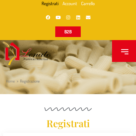
Registrati
Account
Carrello
B2B
Home
>
Registrazione
Registrati