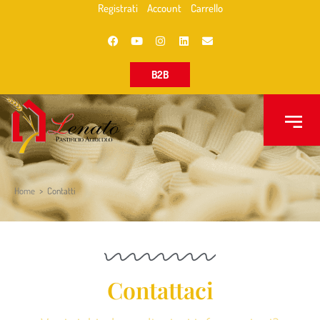
Registrati
Account
Carrello
B2B
Home
>
Contatti
Contattaci