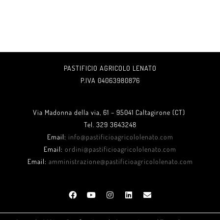
PASTIFICIO AGRICOLO LENATO
P.IVA 04063980876
Via Madonna della via, 61 – 95041 Caltagirone (CT)
Tel. 329 3643248
Email:
info@pastificioagricololenato.com
Email:
ordini@pastificioagricololenato.com
Email:
amministrazione@pastificioagricololenato.com