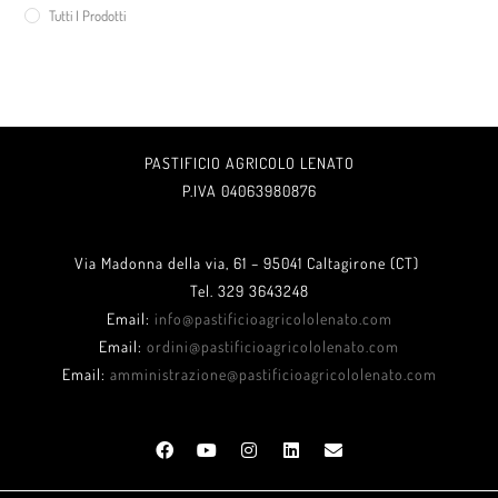
Tutti I Prodotti
PASTIFICIO AGRICOLO LENATO
P.IVA 04063980876
Via Madonna della via, 61 – 95041 Caltagirone (CT)
Tel. 329 3643248
Email:
info@pastificioagricololenato.com
Email:
ordini@pastificioagricololenato.com
Email:
amministrazione@pastificioagricololenato.com