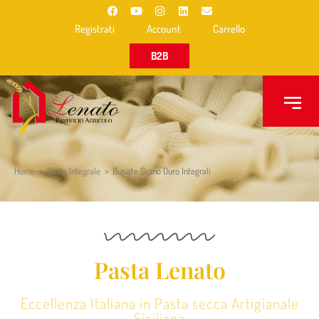
Registrati
Account
Carrello
B2B
Home
>
Pasta Integrale
>
Busiate Grano Duro Integrali
Pasta Lenato
Eccellenza Italiana in Pasta secca Artigianale
Siciliana