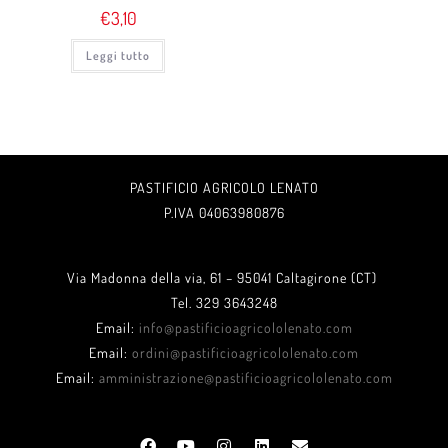
€
3,10
Leggi tutto
PASTIFICIO AGRICOLO LENATO
P.IVA 04063980876
Via Madonna della via, 61 – 95041 Caltagirone (CT)
Tel. 329 3643248
Email:
info@pastificioagricololenato.com
Email:
ordini@pastificioagricololenato.com
Email:
amministrazione@pastificioagricololenato.com