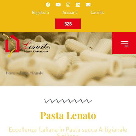
Registrati
Account
Carrello
B2B
Home
>
Pasta Integrale
Pasta Lenato
Eccellenza Italiana in Pasta secca Artigianale
Siciliana