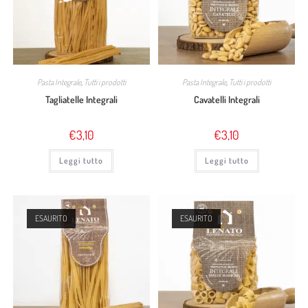
Pasta Integrale
,
Tutti i prodotti
Pasta Integrale
,
Tutti i prodotti
Tagliatelle Integrali
Cavatelli Integrali
€
3,10
€
3,10
Leggi tutto
Leggi tutto
ESAURITO
ESAURITO