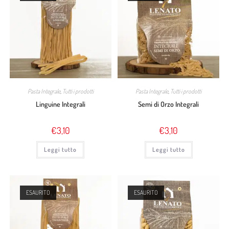
Pasta Integrale
,
Tutti i prodotti
Pasta Integrale
,
Tutti i prodotti
Linguine Integrali
Semi di Orzo Integrali
€
3,10
€
3,10
Leggi tutto
Leggi tutto
ESAURITO
ESAURITO