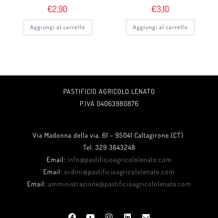
€
2,90
€
3,10
Aggiungi al carrello
Aggiungi al carrello
PASTIFICIO AGRICOLO LENATO
P.IVA 04063980876
Via Madonna della via, 61 – 95041 Caltagirone (CT)
Tel. 329 3643248
Email:
info@pastificioagricololenato.com
Email:
ordini@pastificioagricololenato.com
Email:
amministrazione@pastificioagricololenato.com