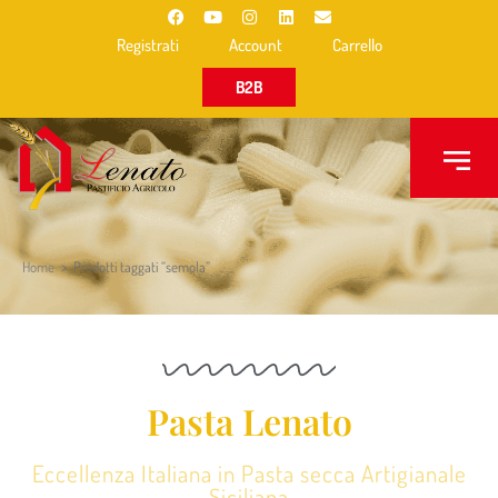
Registrati
Account
Carrello
B2B
Home
>
Prodotti taggati “semola”
Pasta Lenato
Eccellenza Italiana in Pasta secca Artigianale
Siciliana